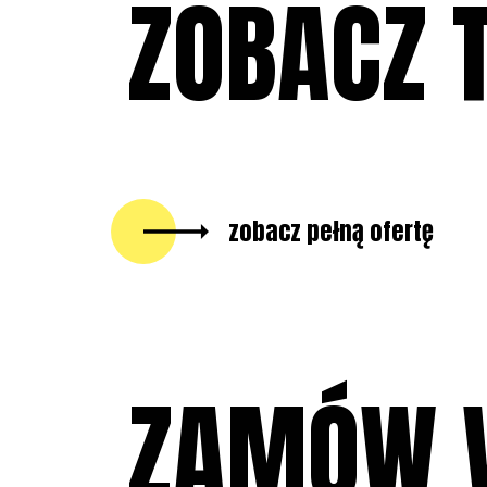
ZOBACZ 
zobacz pełną ofertę
ZAMÓW 