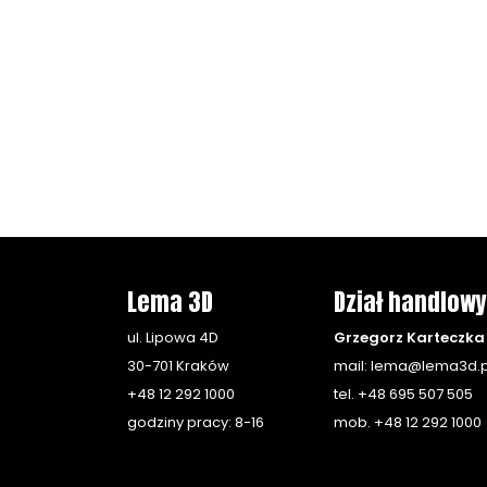
Lema 3D
Dział handlowy
ul. Lipowa 4D
Grzegorz Karteczka
30-701 Kraków
mail:
lema@lema3d.p
+48 12 292 1000
tel.
+48 695 507 505
godziny pracy: 8-16
mob.
+48 12 292 1000