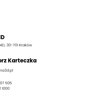
3D
 4D, 30-701 Kraków
rz Karteczka
a3d.pl
07 505
2 1000