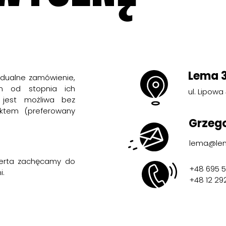
Lema 
dualne zamówienie,
m od stopnia ich
ul. Lipowa
 jest możliwa bez
ektem (preferowany
Grzego
lema@lem
ferta zachęcamy do
+48 695 5
i.
+48 12 29