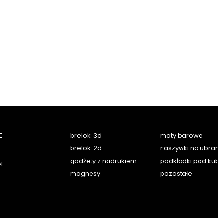
:
breloki 3d
maty barowe
breloki 2d
naszywki na ubran
gadżety z nadrukiem
podkładki pod kub
l
magnesy
pozostałe