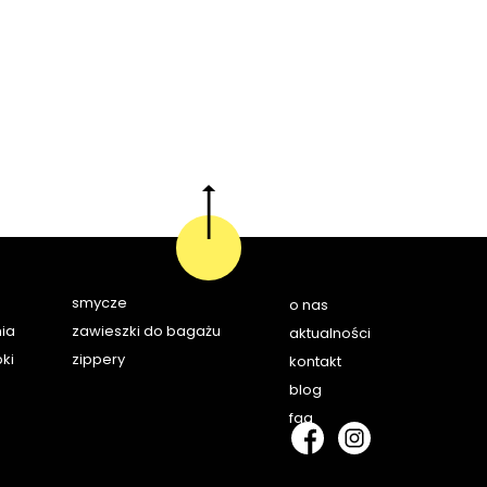
smycze
o nas
ia
zawieszki do bagażu
aktualności
ki
zippery
kontakt
blog
faq