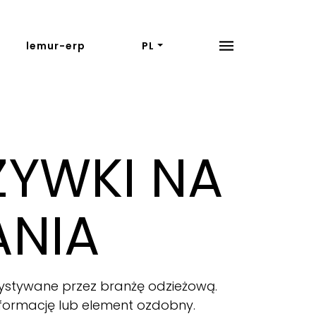
lemur-erp
PL
ZYWKI NA
ANIA
stywane przez branżę odzieżową.
nformację lub element ozdobny.