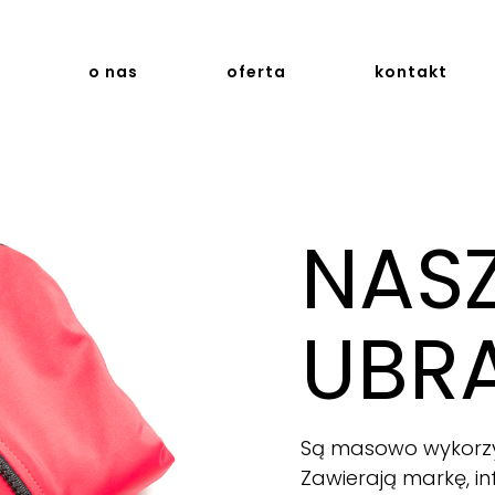
a
o nas
oferta
kontakt
NAS
UBR
Są masowo wykorzy
Zawierają markę, i